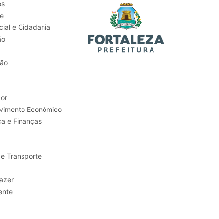
es
de
ial e Cidadania
ão
tão
or
Trabalho e Desenvolvimento Econômico
ca e Finanças
 e Transporte
sporte e Lazer
ente