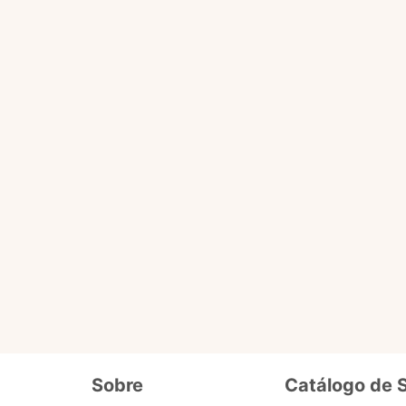
Você pode fazer tudo que o selo básico faz e acessa
ário
de dados cadastrais, tais como CPF, nome, endereço,
etc.
ro selo que será liberado em breve pra 
Além de fornecer seus dados cadastrais semelhantes ao se
o
precisa enviar documentos que comprovem seus dados e
segurança. Ex. cópia de carteira de motorista, conta de lu
Sobre
Catálogo de 