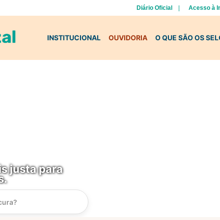
Diário Oficial
Acesso à 
INSTITUCIONAL
OUVIDORIA
O QUE SÃO OS SE
s justa para
s.