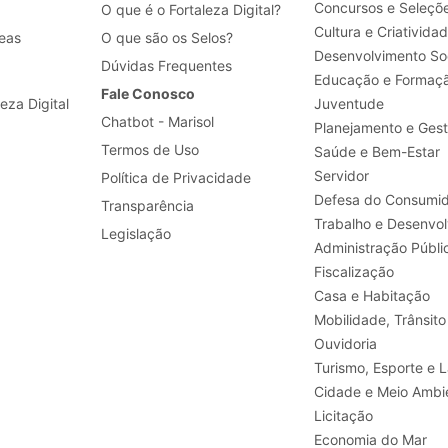
Concursos e Seleçõ
O que é o Fortaleza Digital?
Cultura e Criativida
eas
O que são os Selos?
Desenvolvimento Soc
Dúvidas Frequentes
Educação e Formaç
Fale Conosco
leza Digital
Juventude
Chatbot - Marisol
Planejamento e Ges
Termos de Uso
Saúde e Bem-Estar
Servidor
Política de Privacidade
Defesa do Consumid
Transparência
Legislação
Administração Públi
Fiscalização
Casa e Habitação
Mobilidade, Trânsito
Ouvidoria
Turismo, E
Cidade e Meio Ambi
Licitação
Economia do Mar