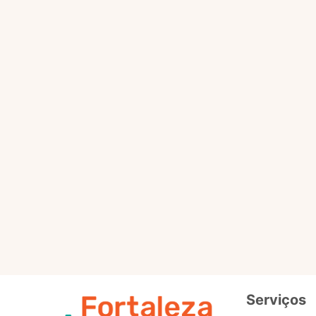
Selo
Intermedi
Out
Selo
Avançad
Serviços