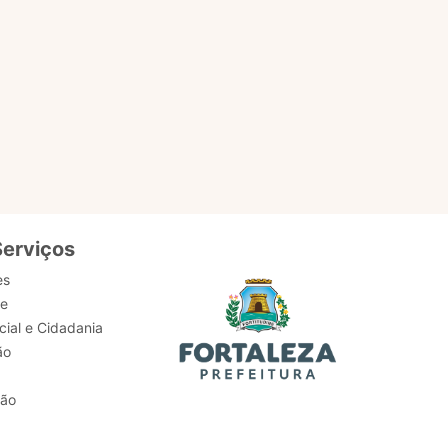
Serviços
es
de
ial e Cidadania
ão
tão