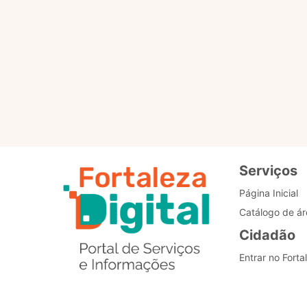
Para que servem os selo
Como posso alterar o me
Estou com problemas nos
Serviços
Página Inicial
Catálogo de ár
Cidadão
Entrar no Forta