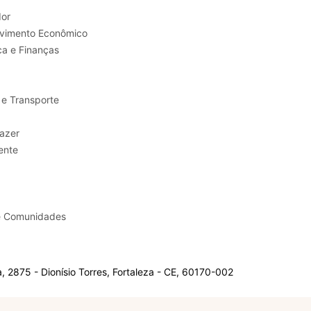
or
Trabalho e Desenvolvimento Econômico
ca e Finanças
 e Transporte
sporte e Lazer
ente
e Comunidades
 2875 - Dionísio Torres, Fortaleza - CE, 60170-002