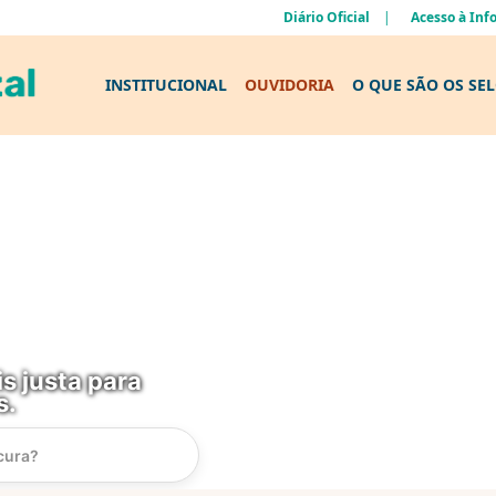
Diário Oficial
Acesso à In
INSTITUCIONAL
OUVIDORIA
O QUE SÃO OS SE
s justa para
s.