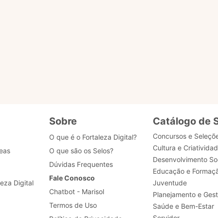
s?
u selo?
 dados de acesso, como posso obter ajuda?
Sobre
Catálogo de 
Concursos e Seleçõ
O que é o Fortaleza Digital?
Cultura e Criativida
eas
O que são os Selos?
Desenvolvimento Soc
Dúvidas Frequentes
Educação e Formaç
Fale Conosco
leza Digital
Juventude
Chatbot - Marisol
Planejamento e Ges
Termos de Uso
Saúde e Bem-Estar
Servidor