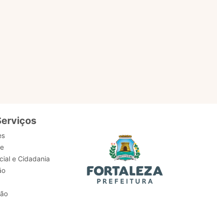
Serviços
es
de
ial e Cidadania
ão
tão