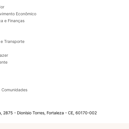
or
Trabalho e Desenvolvimento Econômico
ca e Finanças
 e Transporte
sporte e Lazer
ente
e Comunidades
 2875 - Dionísio Torres, Fortaleza - CE, 60170-002