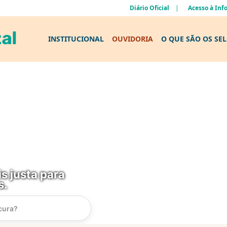
Diário Oficial
Acesso à In
INSTITUCIONAL
OUVIDORIA
O QUE SÃO OS SE
s justa para
s.