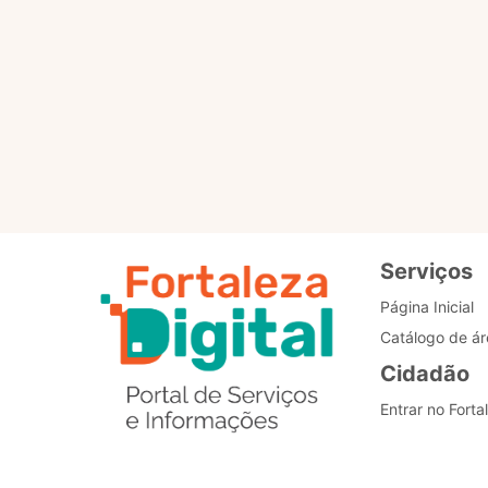
Para que servem os selo
Como posso alterar o me
Estou com problemas nos
Serviços
Página Inicial
Catálogo de ár
Cidadão
Entrar no Forta