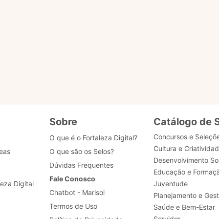
s?
u selo?
 dados de acesso, como posso obter ajuda?
Sobre
Catálogo de 
Concursos e Seleçõ
O que é o Fortaleza Digital?
Cultura e Criativida
eas
O que são os Selos?
Desenvolvimento Soc
Dúvidas Frequentes
Educação e Formaç
Fale Conosco
leza Digital
Juventude
Chatbot - Marisol
Planejamento e Ges
Termos de Uso
Saúde e Bem-Estar
Servidor