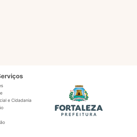
Serviços
es
de
ial e Cidadania
ão
tão