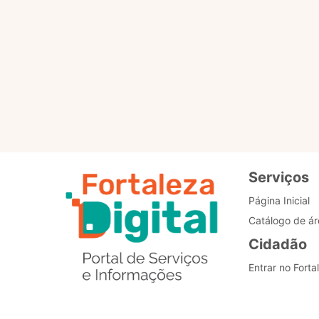
Para que servem os selo
Como posso alterar o me
Estou com problemas nos
Serviços
Página Inicial
Catálogo de ár
Cidadão
Entrar no Forta