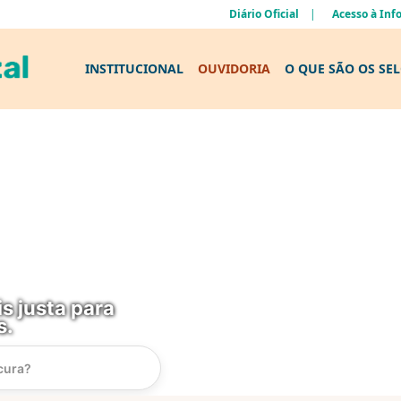
Diário Oficial
Acesso à In
INSTITUCIONAL
OUVIDORIA
O QUE SÃO OS SE
s justa para
s.