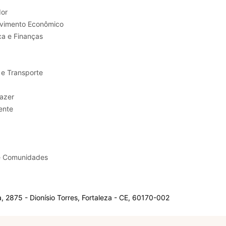
or
Trabalho e Desenvolvimento Econômico
ca e Finanças
 e Transporte
sporte e Lazer
ente
e Comunidades
 2875 - Dionísio Torres, Fortaleza - CE, 60170-002