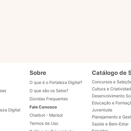
s?
u selo?
 dados de acesso, como posso obter ajuda?
Sobre
Catálogo de 
Concursos e Seleçõ
O que é o Fortaleza Digital?
Cultura e Criativida
eas
O que são os Selos?
Desenvolvimento Soc
Dúvidas Frequentes
Educação e Formaç
Fale Conosco
leza Digital
Juventude
Chatbot - Marisol
Planejamento e Ges
Termos de Uso
Saúde e Bem-Estar
Servidor