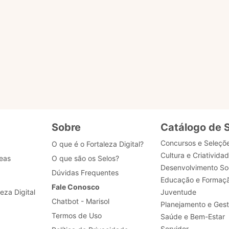
s?
u selo?
 dados de acesso, como posso obter ajuda?
Sobre
Catálogo de 
Concursos e Seleçõ
O que é o Fortaleza Digital?
Cultura e Criativida
eas
O que são os Selos?
Desenvolvimento Soc
Dúvidas Frequentes
Educação e Formaç
Fale Conosco
leza Digital
Juventude
Chatbot - Marisol
Planejamento e Ges
Termos de Uso
Saúde e Bem-Estar
Servidor