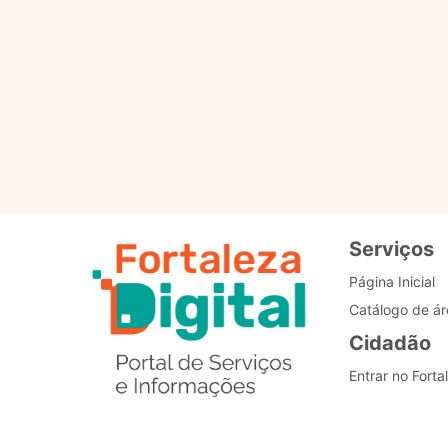
Para que servem os selo
Como posso alterar o me
Estou com problemas nos
Serviços
Página Inicial
Catálogo de ár
Cidadão
Entrar no Forta