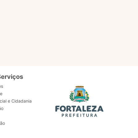
Serviços
es
de
ial e Cidadania
ão
tão