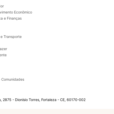
or
Trabalho e Desenvolvimento Econômico
ca e Finanças
 e Transporte
sporte e Lazer
ente
e Comunidades
 2875 - Dionísio Torres, Fortaleza - CE, 60170-002