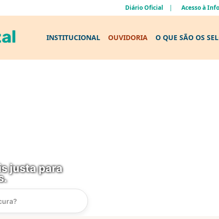
Diário Oficial
Acesso à In
INSTITUCIONAL
OUVIDORIA
O QUE SÃO OS SE
s justa para
s.