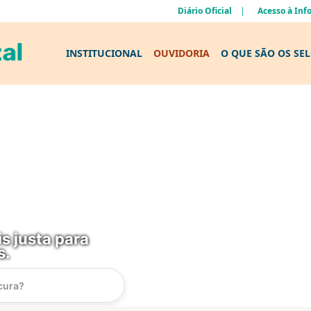
Diário Oficial
Acesso à In
INSTITUCIONAL
OUVIDORIA
O QUE SÃO OS SE
s justa para
s.