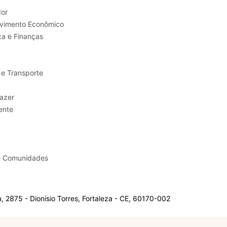
or
Trabalho e Desenvolvimento Econômico
ca e Finanças
 e Transporte
sporte e Lazer
ente
e Comunidades
 2875 - Dionísio Torres, Fortaleza - CE, 60170-002