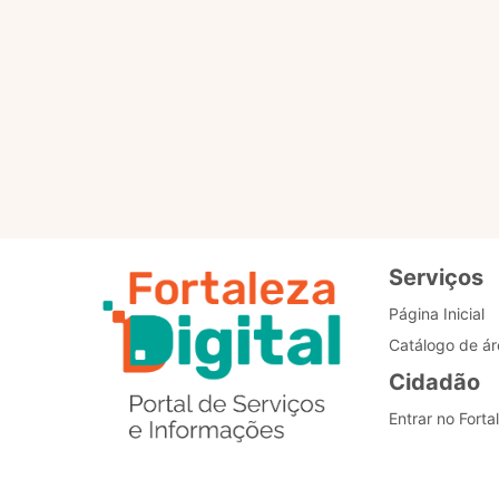
Para que servem os selo
Como posso alterar o me
Estou com problemas nos
Serviços
Página Inicial
Catálogo de ár
Cidadão
Entrar no Forta