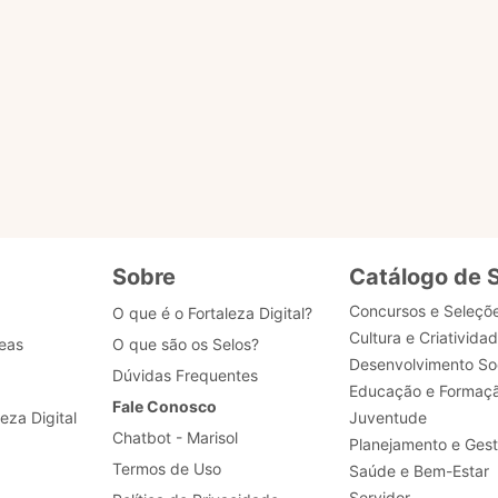
s?
u selo?
 dados de acesso, como posso obter ajuda?
Sobre
Catálogo de 
Concursos e Seleçõ
O que é o Fortaleza Digital?
Cultura e Criativida
eas
O que são os Selos?
Desenvolvimento Soc
Dúvidas Frequentes
Educação e Formaç
Fale Conosco
leza Digital
Juventude
Chatbot - Marisol
Planejamento e Ges
Termos de Uso
Saúde e Bem-Estar
Servidor