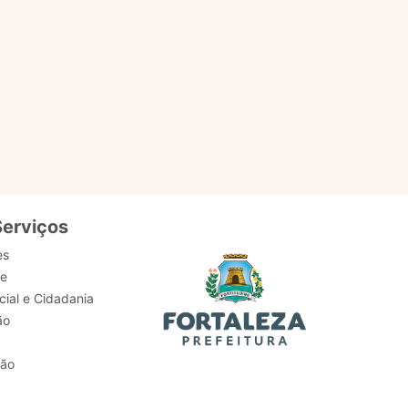
Serviços
es
de
ial e Cidadania
ão
tão