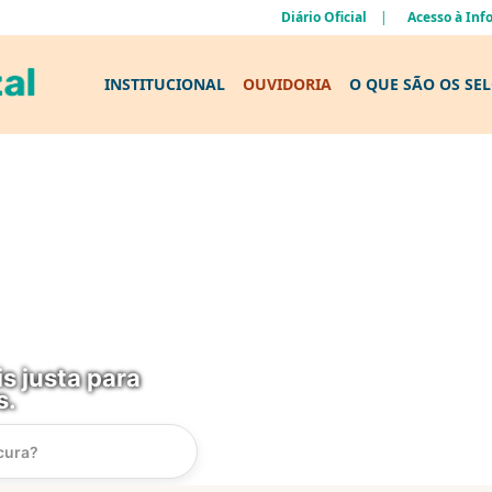
Diário Oficial
Acesso à In
INSTITUCIONAL
OUVIDORIA
O QUE SÃO OS SE
s justa para
s.