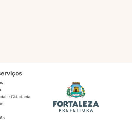
Serviços
es
de
ial e Cidadania
ão
tão