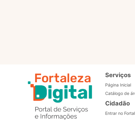
Para que servem os selo
Como posso alterar o me
Estou com problemas nos
Serviços
Página Inicial
Catálogo de ár
Cidadão
Entrar no Forta