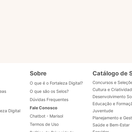
s?
u selo?
 dados de acesso, como posso obter ajuda?
Sobre
Catálogo de 
Concursos e Seleçõ
O que é o Fortaleza Digital?
Cultura e Criativida
eas
O que são os Selos?
Desenvolvimento Soc
Dúvidas Frequentes
Educação e Formaç
Fale Conosco
leza Digital
Juventude
Chatbot - Marisol
Planejamento e Ges
Termos de Uso
Saúde e Bem-Estar
Servidor