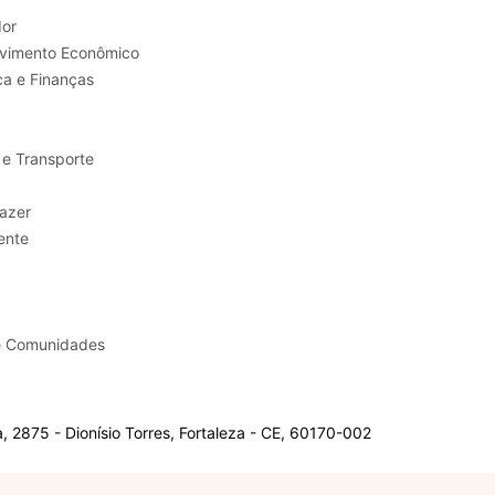
or
Trabalho e Desenvolvimento Econômico
ca e Finanças
 e Transporte
sporte e Lazer
ente
e Comunidades
 2875 - Dionísio Torres, Fortaleza - CE, 60170-002