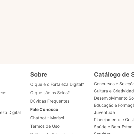
s?
u selo?
 dados de acesso, como posso obter ajuda?
Sobre
Catálogo de 
Concursos e Seleçõ
O que é o Fortaleza Digital?
Cultura e Criativida
eas
O que são os Selos?
Desenvolvimento Soc
Dúvidas Frequentes
Educação e Formaç
Fale Conosco
leza Digital
Juventude
Chatbot - Marisol
Planejamento e Ges
Termos de Uso
Saúde e Bem-Estar
Servidor