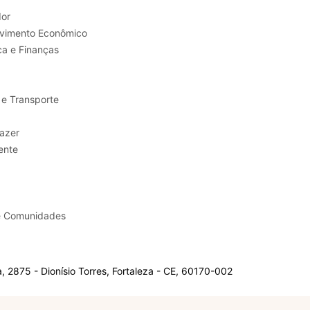
or
Trabalho e Desenvolvimento Econômico
ca e Finanças
 e Transporte
sporte e Lazer
ente
e Comunidades
 2875 - Dionísio Torres, Fortaleza - CE, 60170-002