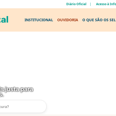
Diário Oficial
Acesso à In
INSTITUCIONAL
OUVIDORIA
O QUE SÃO OS SE
s justa para
s.