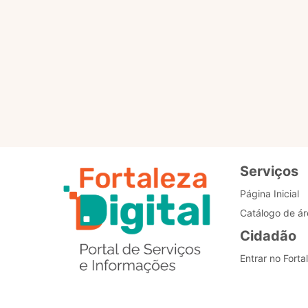
Para que servem os selo
Como posso alterar o me
Estou com problemas nos
Serviços
Página Inicial
Catálogo de ár
Cidadão
Entrar no Forta