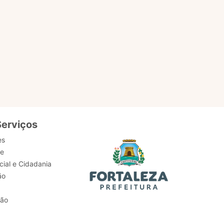
Serviços
es
de
ial e Cidadania
ão
tão