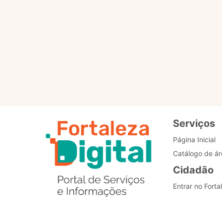
Para que servem os selo
Como posso alterar o me
Estou com problemas nos
Serviços
Página Inicial
Catálogo de ár
Cidadão
Entrar no Forta