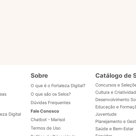
s?
u selo?
 dados de acesso, como posso obter ajuda?
Sobre
Catálogo de 
Concursos e Seleçõ
O que é o Fortaleza Digital?
Cultura e Criativida
eas
O que são os Selos?
Desenvolvimento Soc
Dúvidas Frequentes
Educação e Formaç
Fale Conosco
leza Digital
Juventude
Chatbot - Marisol
Planejamento e Ges
Termos de Uso
Saúde e Bem-Estar
Servidor