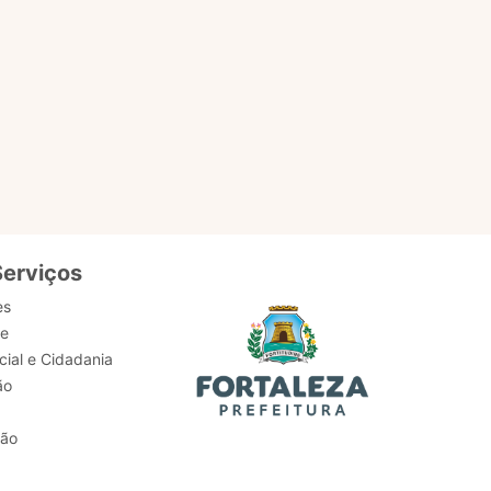
Serviços
es
de
ial e Cidadania
ão
tão