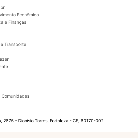
or
Trabalho e Desenvolvimento Econômico
ca e Finanças
 e Transporte
sporte e Lazer
ente
e Comunidades
 2875 - Dionísio Torres, Fortaleza - CE, 60170-002