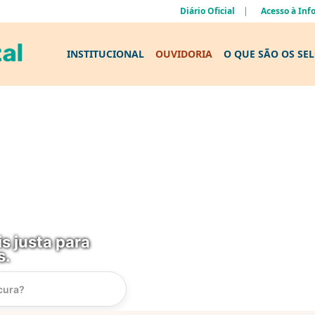
Diário Oficial
Acesso à In
INSTITUCIONAL
OUVIDORIA
O QUE SÃO OS SE
s justa para
s.