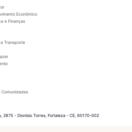
or
Trabalho e Desenvolvimento Econômico
ca e Finanças
 e Transporte
sporte e Lazer
ente
e Comunidades
 2875 - Dionísio Torres, Fortaleza - CE, 60170-002