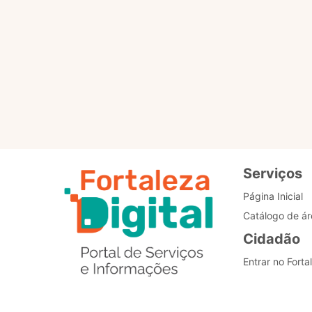
Para que servem os selo
Como posso alterar o me
Estou com problemas nos
Serviços
Página Inicial
Catálogo de ár
Cidadão
Entrar no Forta