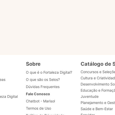
s?
u selo?
 dados de acesso, como posso obter ajuda?
Sobre
Catálogo de 
Concursos e Seleçõ
O que é o Fortaleza Digital?
Cultura e Criativida
eas
O que são os Selos?
Desenvolvimento Soc
Dúvidas Frequentes
Educação e Formaç
Fale Conosco
leza Digital
Juventude
Chatbot - Marisol
Planejamento e Ges
Termos de Uso
Saúde e Bem-Estar
Servidor