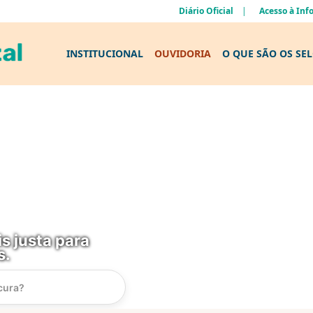
Diário Oficial
Acesso à In
INSTITUCIONAL
OUVIDORIA
O QUE SÃO OS SE
s justa para
s.