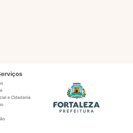
Serviços
es
de
ial e Cidadania
ão
tão