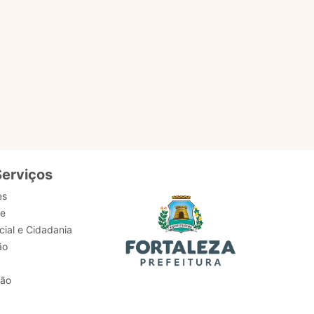
Serviços
es
de
ial e Cidadania
ão
tão