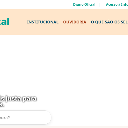
Diário Oficial
Acesso à In
INSTITUCIONAL
OUVIDORIA
O QUE SÃO OS SE
s justa para
s.