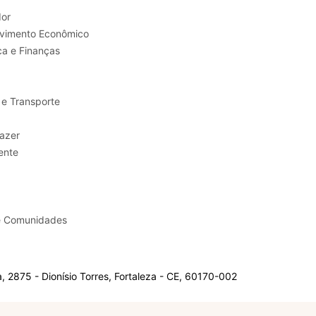
or
Trabalho e Desenvolvimento Econômico
ca e Finanças
 e Transporte
sporte e Lazer
ente
e Comunidades
 2875 - Dionísio Torres, Fortaleza - CE, 60170-002