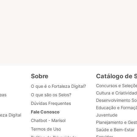
s?
u selo?
 dados de acesso, como posso obter ajuda?
Sobre
Catálogo de 
Concursos e Seleçõ
O que é o Fortaleza Digital?
Cultura e Criativida
eas
O que são os Selos?
Desenvolvimento Soc
Dúvidas Frequentes
Educação e Formaç
Fale Conosco
leza Digital
Juventude
Chatbot - Marisol
Planejamento e Ges
Termos de Uso
Saúde e Bem-Estar
Servidor