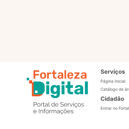
Para que servem os selo
Como posso alterar o me
Estou com problemas nos
Serviços
Página Inicial
Catálogo de ár
Cidadão
Entrar no Forta