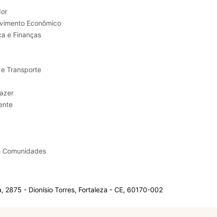
or
Trabalho e Desenvolvimento Econômico
ca e Finanças
 e Transporte
sporte e Lazer
ente
e Comunidades
 2875 - Dionísio Torres, Fortaleza - CE, 60170-002