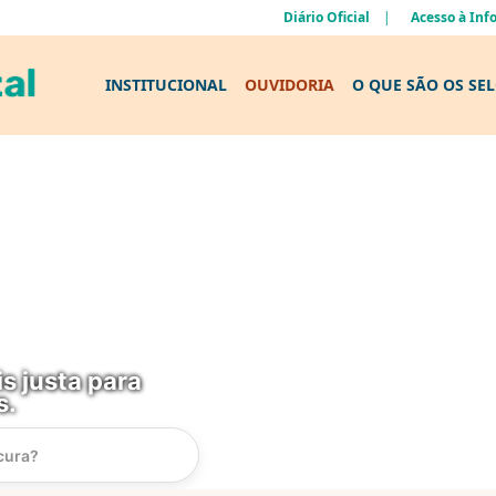
Diário Oficial
Acesso à In
INSTITUCIONAL
OUVIDORIA
O QUE SÃO OS SE
s justa para
s.