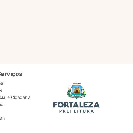
Serviços
es
de
ial e Cidadania
ão
tão