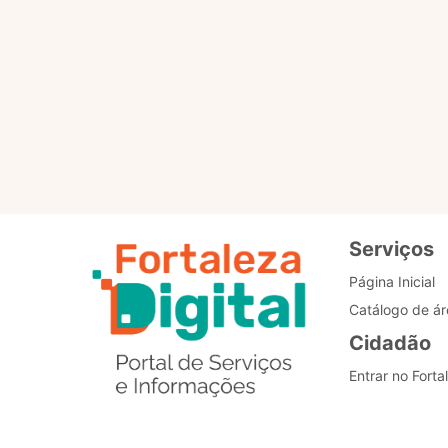
Para que servem os selo
Como posso alterar o me
Estou com problemas nos
Serviços
Página Inicial
Catálogo de ár
Cidadão
Entrar no Forta