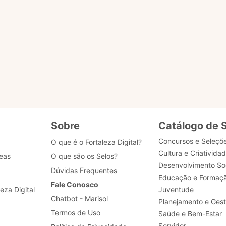
s?
u selo?
 dados de acesso, como posso obter ajuda?
Sobre
Catálogo de 
Concursos e Seleçõ
O que é o Fortaleza Digital?
Cultura e Criativida
eas
O que são os Selos?
Desenvolvimento Soc
Dúvidas Frequentes
Educação e Formaç
Fale Conosco
leza Digital
Juventude
Chatbot - Marisol
Planejamento e Ges
Termos de Uso
Saúde e Bem-Estar
Servidor