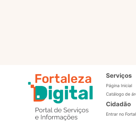
Para que servem os selo
Como posso alterar o me
Estou com problemas nos
Serviços
Página Inicial
Catálogo de ár
Cidadão
Entrar no Forta