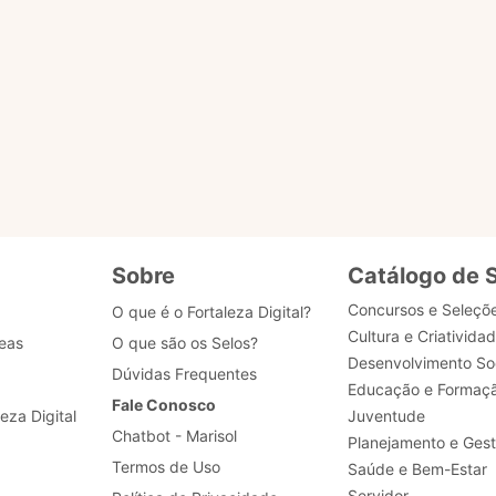
s?
u selo?
 dados de acesso, como posso obter ajuda?
Sobre
Catálogo de 
Concursos e Seleçõ
O que é o Fortaleza Digital?
Cultura e Criativida
eas
O que são os Selos?
Desenvolvimento Soc
Dúvidas Frequentes
Educação e Formaç
Fale Conosco
leza Digital
Juventude
Chatbot - Marisol
Planejamento e Ges
Termos de Uso
Saúde e Bem-Estar
Servidor