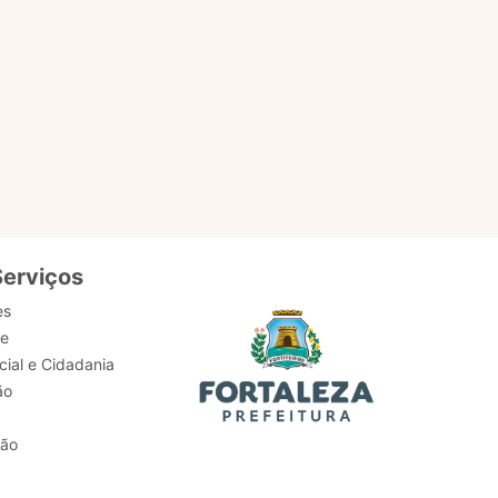
Serviços
es
de
ial e Cidadania
ão
tão