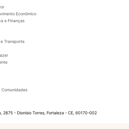
or
Trabalho e Desenvolvimento Econômico
ca e Finanças
 e Transporte
sporte e Lazer
ente
e Comunidades
 2875 - Dionísio Torres, Fortaleza - CE, 60170-002