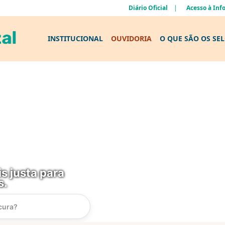
Diário Oficial
Acesso à In
INSTITUCIONAL
OUVIDORIA
O QUE SÃO OS SE
s justa para
s.