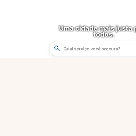
Uma cidade mais justa 
todos.
Instrucao
Busca