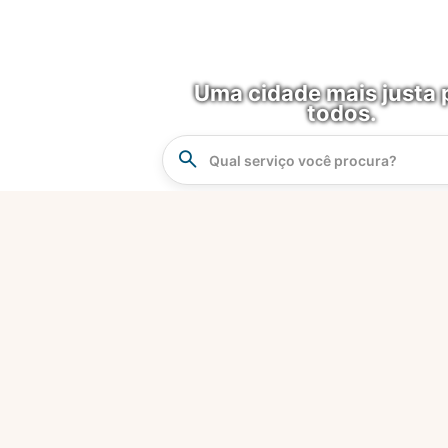
Uma cidade mais justa 
todos.
Instrucao
Busca