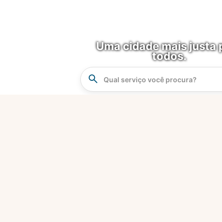
Uma cidade mais justa 
todos.
Instrucao
Busca