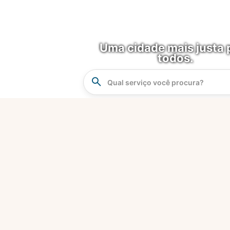
Uma cidade mais justa 
todos.
Instrucao
Busca