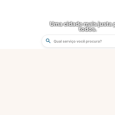
Uma cidade mais justa 
todos.
Instrucao
Busca