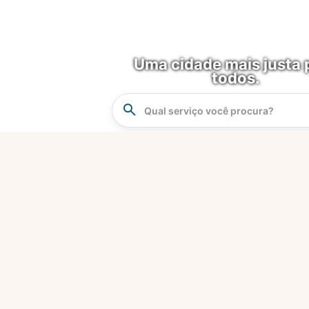
Uma cidade mais justa 
todos.
Instrucao
Busca