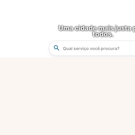
Uma cidade mais justa 
todos.
Instrucao
Busca