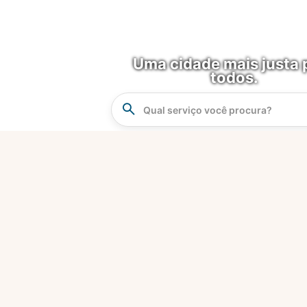
Uma cidade mais justa 
todos.
Instrucao
Busca