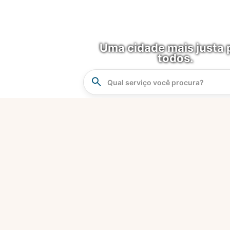
Uma cidade mais justa 
todos.
Instrucao
Busca