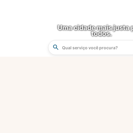
Uma cidade mais justa 
todos.
Instrucao
Busca