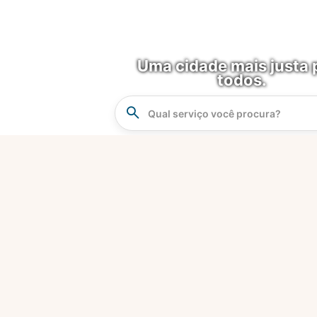
Uma cidade mais justa 
todos.
Instrucao
Busca