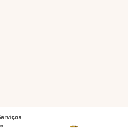
nicípio.
erviços online e também
, como atendimento direto
ulturais.
 informações para Marisol
ogia de ponta local. Como
o é importante. O usuário
ntes. Pronto para testar?
Serviços
es