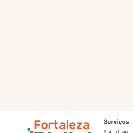
(IA) para responder às d
Marisol atende no Fort
informações úteis para a
ao cidadão, e os pontuais
A Marisol não busca dado
foi criado especificamen
toda IA, a Marisol vai s
pode sinalizar positivo o
Ela escuta e responde em
Ela está ali embaixo, no c
Serviços
Página Inicial