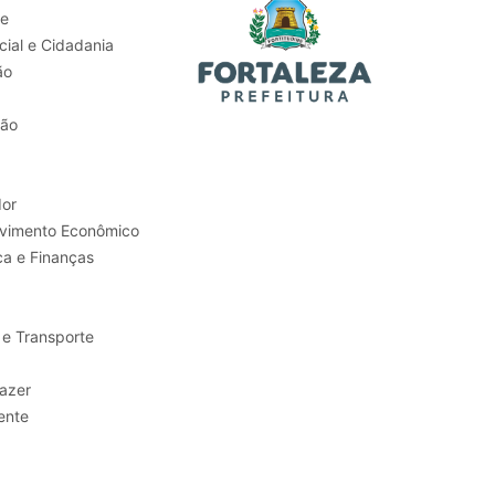
de
ial e Cidadania
ão
tão
or
Trabalho e Desenvolvimento Econômico
ca e Finanças
 e Transporte
sporte e Lazer
ente