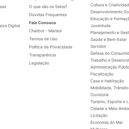
Cultura e Criativida
eas
O que são os Selos?
Desenvolvimento Soc
Dúvidas Frequentes
Educação e Formaç
Fale Conosco
leza Digital
Juventude
Chatbot - Marisol
Planejamento e Ges
Termos de Uso
Saúde e Bem-Estar
Servidor
Política de Privacidade
Defesa do Consumid
Transparência
Legislação
Administração Públi
Fiscalização
Casa e Habitação
Mobilidade, Trânsito
Ouvidoria
Turismo, E
Cidade e Meio Ambi
Licitação
Economia do Mar