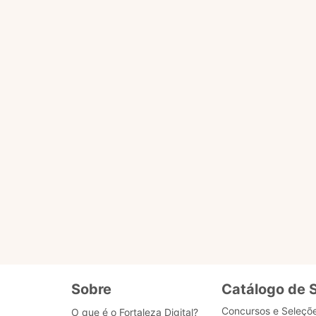
úvidas do cidadão que precisa acessar serviços do Mu
aleza Digital: plataforma que reúne todos os s
cessar outros serviços da Prefeitura. Os de rotina
, a exemplo da abertura de capacitações ou editais c
s na rede aberta. O Banco de Dados que fornece as
te para ela por desenvolvedores de Fortaleza, tecnol
e aperfeiçoando com o uso. Para isso, sua avaliaçã
u negativo para cada resposta fornecida.
 áudio e fala e entende mais de 100 idiomas difere
anto direito da tela.
Sobre
Catálogo de 
Concursos e Seleçõ
O que é o Fortaleza Digital?