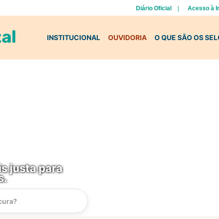
Diário Oficial
Acesso à 
INSTITUCIONAL
OUVIDORIA
O QUE SÃO OS SE
s justa para
s.