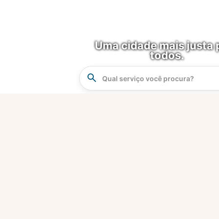
Uma cidade mais justa 
todos.
Instrucao
Busca