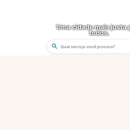
Uma cidade mais justa 
todos.
Instrucao
Busca