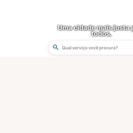
Uma cidade mais justa 
todos.
Instrucao
Busca