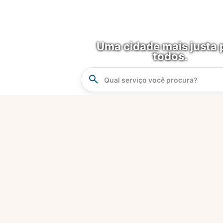
Uma cidade mais justa 
todos.
Instrucao
Busca