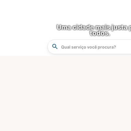
Uma cidade mais justa 
todos.
Instrucao
Busca