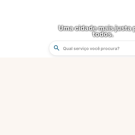
Uma cidade mais justa 
todos.
Instrucao
Busca