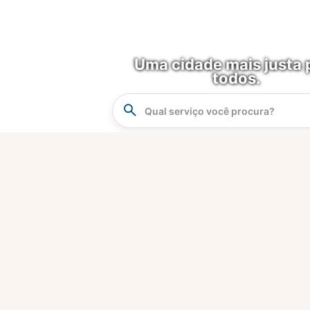
Uma cidade mais justa 
todos.
Instrucao
Busca