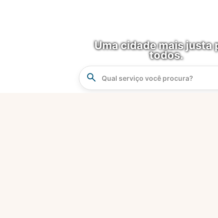
Uma cidade mais justa 
todos.
Instrucao
Busca