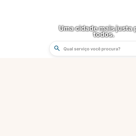
Uma cidade mais justa 
todos.
Instrucao
Busca