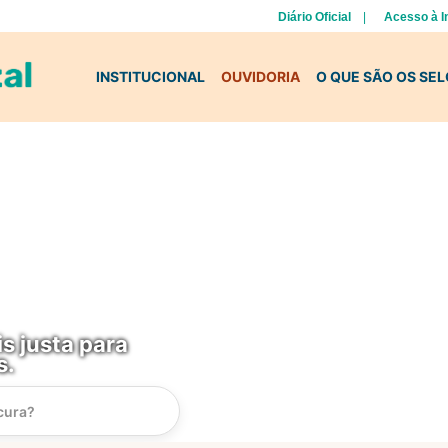
Diário Oficial
Acesso à 
INSTITUCIONAL
OUVIDORIA
O QUE SÃO OS SE
s justa para
s.