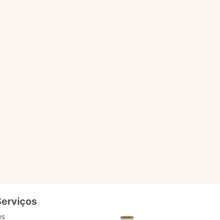
nicípio.
erviços online e também
, como atendimento direto
ulturais.
 informações para Marisol
ogia de ponta local. Como
o é importante. O usuário
ntes. Pronto para testar?
Serviços
es