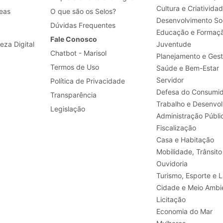
Cultura e Criativida
eas
O que são os Selos?
Desenvolvimento Soc
Dúvidas Frequentes
Educação e Formaç
Fale Conosco
leza Digital
Juventude
Chatbot - Marisol
Planejamento e Ges
Termos de Uso
Saúde e Bem-Estar
Servidor
Política de Privacidade
Defesa do Consumid
Transparência
Legislação
Administração Públi
Fiscalização
Casa e Habitação
Mobilidade, Trânsito
Ouvidoria
Turismo, E
Cidade e Meio Ambi
Licitação
Economia do Mar