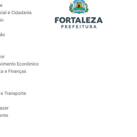
de
ial e Cidadania
ão
tão
or
Trabalho e Desenvolvimento Econômico
ca e Finanças
 e Transporte
sporte e Lazer
ente