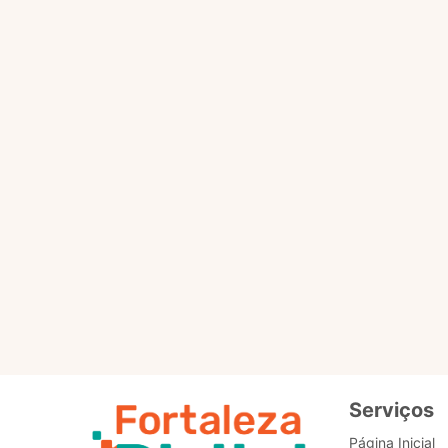
(IA) para responder às d
Marisol atende no Fort
informações úteis para a
ao cidadão, e os pontuais
A Marisol não busca dado
foi criado especificamen
toda IA, a Marisol vai s
pode sinalizar positivo o
Ela escuta e responde em
Ela está ali embaixo, no c
Serviços
Página Inicial