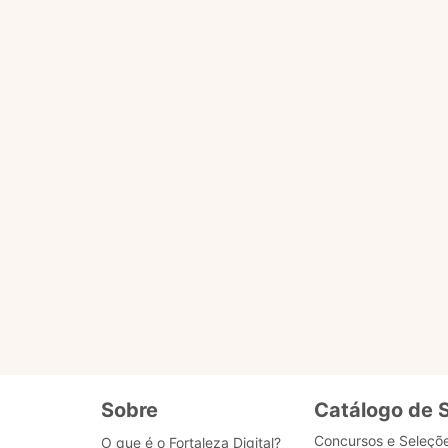
úvidas do cidadão que precisa acessar serviços do Mu
aleza Digital: plataforma que reúne todos os s
cessar outros serviços da Prefeitura. Os de rotina
, a exemplo da abertura de capacitações ou editais c
s na rede aberta. O Banco de Dados que fornece as
te para ela por desenvolvedores de Fortaleza, tecnol
e aperfeiçoando com o uso. Para isso, sua avaliaçã
u negativo para cada resposta fornecida.
 áudio e fala e entende mais de 100 idiomas difere
anto direito da tela.
Sobre
Catálogo de 
Concursos e Seleçõ
O que é o Fortaleza Digital?