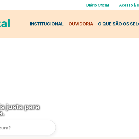
Diário Oficial
Acesso à 
INSTITUCIONAL
OUVIDORIA
O QUE SÃO OS SE
s justa para
s.