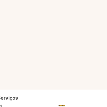
nicípio.
erviços online e também
, como atendimento direto
ulturais.
 informações para Marisol
ogia de ponta local. Como
o é importante. O usuário
ntes. Pronto para testar?
Serviços
es