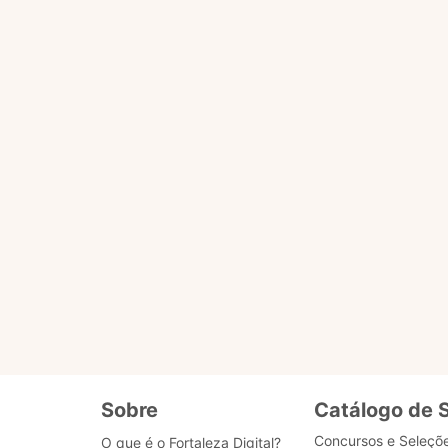
úvidas do cidadão que precisa acessar serviços do Mu
aleza Digital: plataforma que reúne todos os s
cessar outros serviços da Prefeitura. Os de rotina
, a exemplo da abertura de capacitações ou editais c
s na rede aberta. O Banco de Dados que fornece as
te para ela por desenvolvedores de Fortaleza, tecnol
e aperfeiçoando com o uso. Para isso, sua avaliaçã
u negativo para cada resposta fornecida.
 áudio e fala e entende mais de 100 idiomas difere
anto direito da tela.
Sobre
Catálogo de 
Concursos e Seleçõ
O que é o Fortaleza Digital?