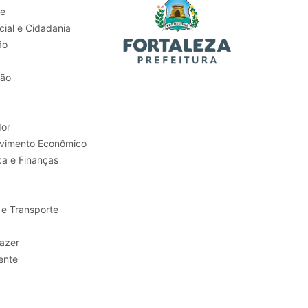
de
ial e Cidadania
ão
tão
or
Trabalho e Desenvolvimento Econômico
ca e Finanças
 e Transporte
sporte e Lazer
ente