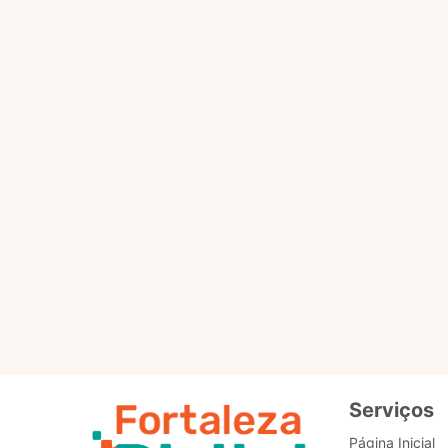
(IA) para responder às d
Marisol atende no Fort
informações úteis para a
ao cidadão, e os pontuais
A Marisol não busca dado
foi criado especificamen
toda IA, a Marisol vai s
pode sinalizar positivo o
Ela escuta e responde em
Ela está ali embaixo, no c
Serviços
Página Inicial