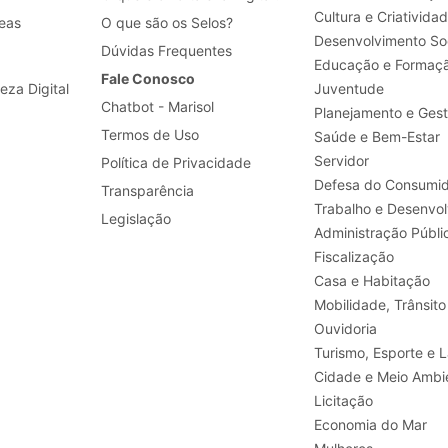
Cultura e Criativida
eas
O que são os Selos?
Desenvolvimento Soc
Dúvidas Frequentes
Educação e Formaç
Fale Conosco
leza Digital
Juventude
Chatbot - Marisol
Planejamento e Ges
Termos de Uso
Saúde e Bem-Estar
Servidor
Política de Privacidade
Defesa do Consumid
Transparência
Legislação
Administração Públi
Fiscalização
Casa e Habitação
Mobilidade, Trânsito
Ouvidoria
Turismo, E
Cidade e Meio Ambi
Licitação
Economia do Mar