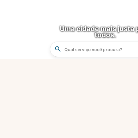
Uma cidade mais justa 
todos.
Instrucao
Busca