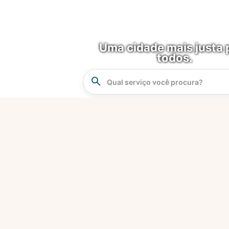
Uma cidade mais justa 
todos.
Instrucao
Busca