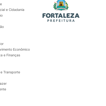
de
ial e Cidadania
ão
tão
or
Trabalho e Desenvolvimento Econômico
ca e Finanças
 e Transporte
sporte e Lazer
ente