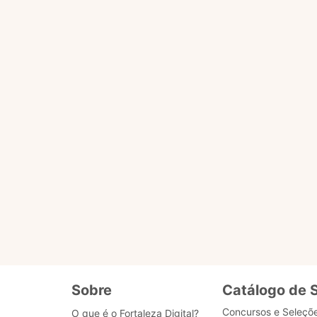
úvidas do cidadão que precisa acessar serviços do Mu
aleza Digital: plataforma que reúne todos os s
cessar outros serviços da Prefeitura. Os de rotina
, a exemplo da abertura de capacitações ou editais c
s na rede aberta. O Banco de Dados que fornece as
te para ela por desenvolvedores de Fortaleza, tecnol
e aperfeiçoando com o uso. Para isso, sua avaliaçã
u negativo para cada resposta fornecida.
 áudio e fala e entende mais de 100 idiomas difere
anto direito da tela.
Sobre
Catálogo de 
Concursos e Seleçõ
O que é o Fortaleza Digital?