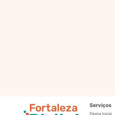
(IA) para responder às d
Marisol atende no Fort
informações úteis para a
ao cidadão, e os pontuais
A Marisol não busca dado
foi criado especificamen
toda IA, a Marisol vai s
pode sinalizar positivo o
Ela escuta e responde em
Ela está ali embaixo, no c
Serviços
Página Inicial