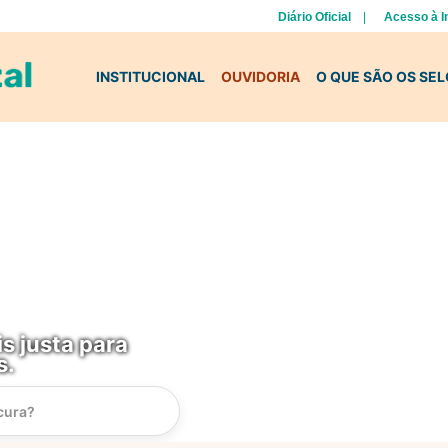
Diário Oficial
Acesso à 
INSTITUCIONAL
OUVIDORIA
O QUE SÃO OS SE
s justa para
s.