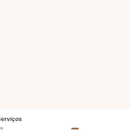
nicípio.
erviços online e também
, como atendimento direto
ulturais.
 informações para Marisol
ogia de ponta local. Como
o é importante. O usuário
ntes. Pronto para testar?
Serviços
es