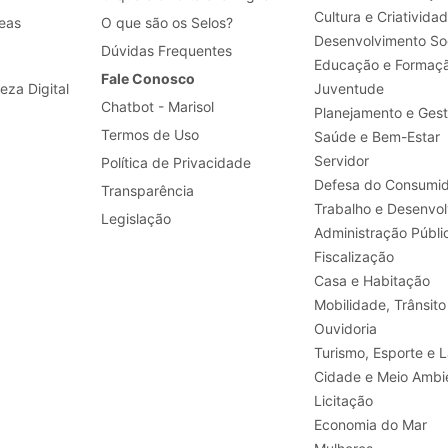
Cultura e Criativida
eas
O que são os Selos?
Desenvolvimento Soc
Dúvidas Frequentes
Educação e Formaç
Fale Conosco
leza Digital
Juventude
Chatbot - Marisol
Planejamento e Ges
Termos de Uso
Saúde e Bem-Estar
Servidor
Política de Privacidade
Defesa do Consumid
Transparência
Legislação
Administração Públi
Fiscalização
Casa e Habitação
Mobilidade, Trânsito
Ouvidoria
Turismo, E
Cidade e Meio Ambi
Licitação
Economia do Mar