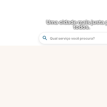
Uma cidade mais justa 
todos.
Instrucao
Busca