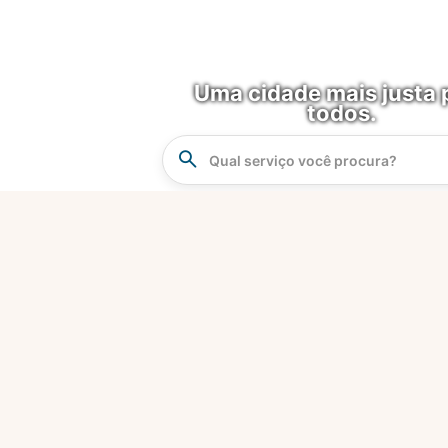
Uma cidade mais justa 
todos.
Instrucao
Busca