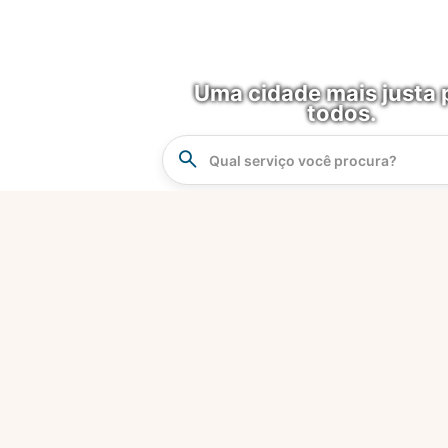
Uma cidade mais justa 
todos.
Instrucao
Busca