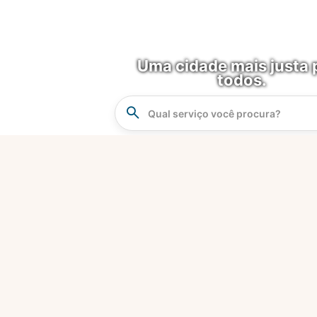
Uma cidade mais justa 
todos.
Instrucao
Busca