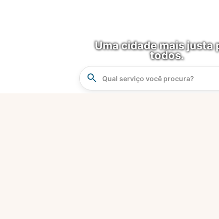
Uma cidade mais justa 
todos.
Instrucao
Busca