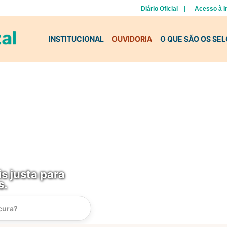
Diário Oficial
Acesso à 
INSTITUCIONAL
OUVIDORIA
O QUE SÃO OS SE
s justa para
s.