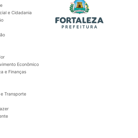
de
ial e Cidadania
ão
tão
or
Trabalho e Desenvolvimento Econômico
ca e Finanças
 e Transporte
sporte e Lazer
ente