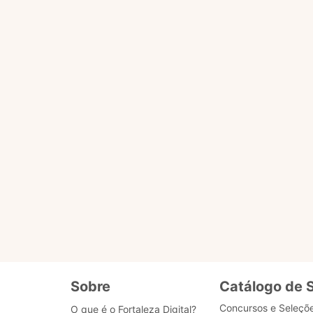
úvidas do cidadão que precisa acessar serviços do Mu
aleza Digital: plataforma que reúne todos os s
cessar outros serviços da Prefeitura. Os de rotina
, a exemplo da abertura de capacitações ou editais c
s na rede aberta. O Banco de Dados que fornece as
te para ela por desenvolvedores de Fortaleza, tecnol
e aperfeiçoando com o uso. Para isso, sua avaliaçã
u negativo para cada resposta fornecida.
 áudio e fala e entende mais de 100 idiomas difere
anto direito da tela.
Sobre
Catálogo de 
Concursos e Seleçõ
O que é o Fortaleza Digital?