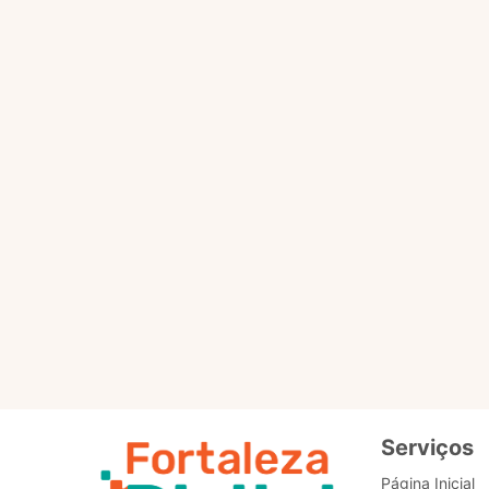
(IA) para responder às d
Marisol atende no Fort
informações úteis para a
ao cidadão, e os pontuais
A Marisol não busca dado
foi criado especificamen
toda IA, a Marisol vai s
pode sinalizar positivo o
Ela escuta e responde em
Ela está ali embaixo, no c
Serviços
Página Inicial