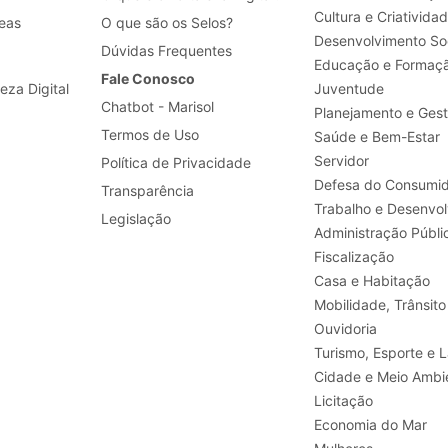
Cultura e Criativida
eas
O que são os Selos?
Desenvolvimento Soc
Dúvidas Frequentes
Educação e Formaç
Fale Conosco
leza Digital
Juventude
Chatbot - Marisol
Planejamento e Ges
Termos de Uso
Saúde e Bem-Estar
Servidor
Política de Privacidade
Defesa do Consumid
Transparência
Legislação
Administração Públi
Fiscalização
Casa e Habitação
Mobilidade, Trânsito
Ouvidoria
Turismo, E
Cidade e Meio Ambi
Licitação
Economia do Mar