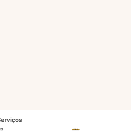
nicípio.
erviços online e também
, como atendimento direto
ulturais.
 informações para Marisol
ogia de ponta local. Como
o é importante. O usuário
ntes. Pronto para testar?
Serviços
es