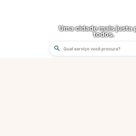
Uma cidade mais justa 
todos.
Instrucao
Busca