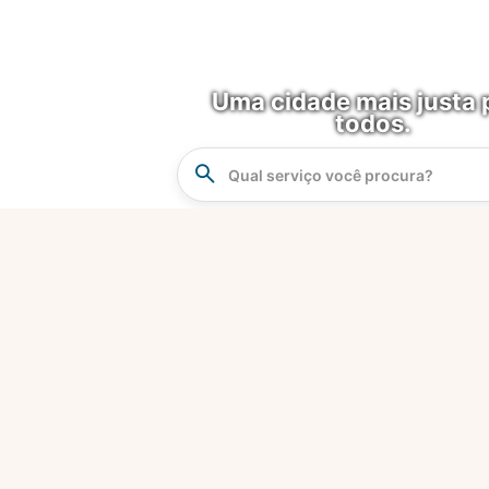
Uma cidade mais justa 
todos.
Instrucao
Busca