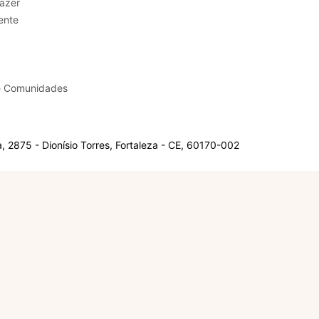
sporte e Lazer
ente
e Comunidades
 2875 - Dionísio Torres, Fortaleza - CE, 60170-002
Olá, sou a Marisol.
Em que posso ajudar?