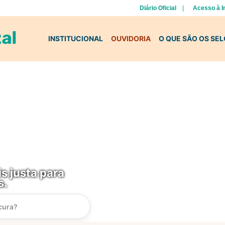
Diário Oficial
Acesso à 
INSTITUCIONAL
OUVIDORIA
O QUE SÃO OS SE
s justa para
s.