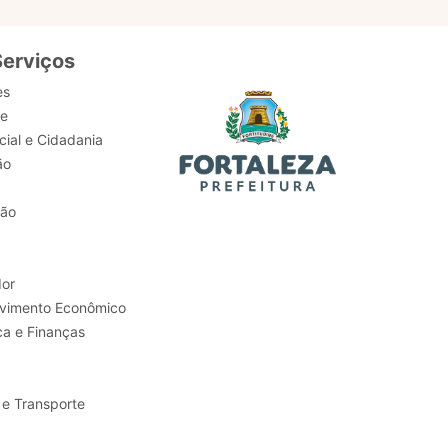
Serviços
es
de
ial e Cidadania
ão
tão
or
Trabalho e Desenvolvimento Econômico
ca e Finanças
 e Transporte