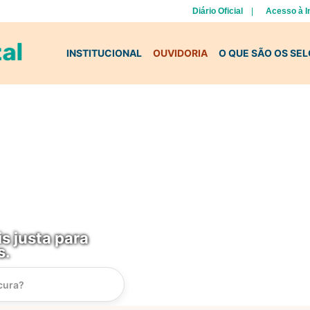
Diário Oficial
Acesso à 
INSTITUCIONAL
OUVIDORIA
O QUE SÃO OS SE
s justa para
s.