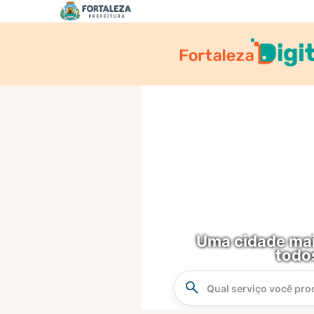
Skip
to
Main
Content
Uma cidade mai
todo