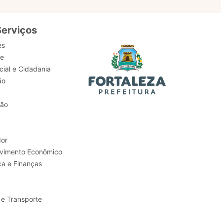
Serviços
es
de
ial e Cidadania
ão
tão
or
Trabalho e Desenvolvimento Econômico
ca e Finanças
 e Transporte