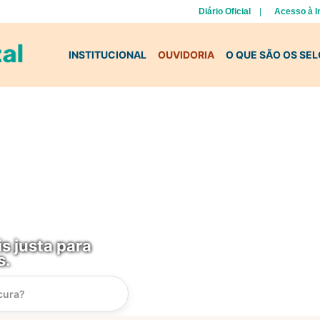
Diário Oficial
Acesso à 
INSTITUCIONAL
OUVIDORIA
O QUE SÃO OS SE
s justa para
s.