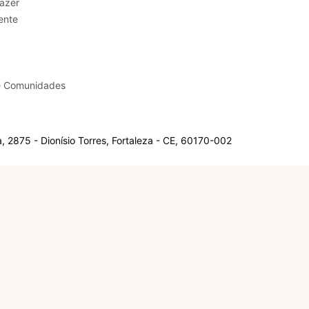
sporte e Lazer
ente
e Comunidades
 2875 - Dionísio Torres, Fortaleza - CE, 60170-002
Olá, sou a Marisol.
Em que posso ajudar?