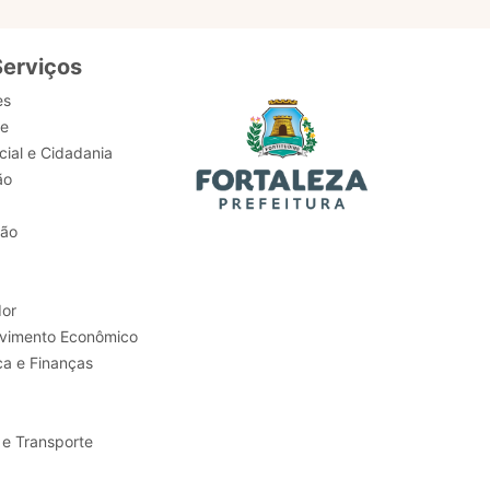
Serviços
es
de
ial e Cidadania
ão
tão
or
Trabalho e Desenvolvimento Econômico
ca e Finanças
 e Transporte